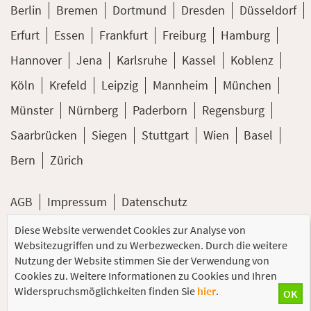
Berlin
Bremen
Dortmund
Dresden
Düsseldorf
Erfurt
Essen
Frankfurt
Freiburg
Hamburg
Hannover
Jena
Karlsruhe
Kassel
Koblenz
Köln
Krefeld
Leipzig
Mannheim
München
Münster
Nürnberg
Paderborn
Regensburg
Saarbrücken
Siegen
Stuttgart
Wien
Basel
Bern
Zürich
AGB
Impressum
Datenschutz
Diese Website verwendet Cookies zur Analyse von
© 2026 PC-COLLEGE Training GmbH
Websitezugriffen und zu Werbezwecken. Durch die weitere
Nutzung der Website stimmen Sie der Verwendung von
Cookies zu. Weitere Informationen zu Cookies und Ihren
Widerspruchsmöglichkeiten finden Sie
hier
.