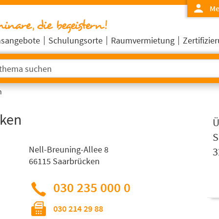
Me
nsangebote
Schulungsorte
Raumvermietung
Zertifizi
n
cken
Ü
S
Nell-Breuning-Allee 8
3
66115 Saarbrücken
030 235 000 0
030 214 29 88