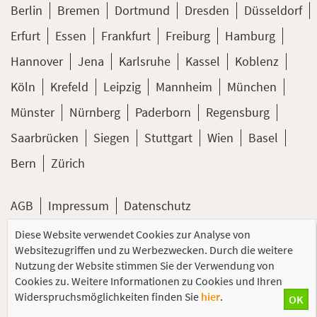
Berlin
Bremen
Dortmund
Dresden
Düsseldorf
Erfurt
Essen
Frankfurt
Freiburg
Hamburg
Hannover
Jena
Karlsruhe
Kassel
Koblenz
Köln
Krefeld
Leipzig
Mannheim
München
Münster
Nürnberg
Paderborn
Regensburg
Saarbrücken
Siegen
Stuttgart
Wien
Basel
Bern
Zürich
AGB
Impressum
Datenschutz
Diese Website verwendet Cookies zur Analyse von
© 2026 PC-COLLEGE Training GmbH
Websitezugriffen und zu Werbezwecken. Durch die weitere
Nutzung der Website stimmen Sie der Verwendung von
Cookies zu. Weitere Informationen zu Cookies und Ihren
Widerspruchsmöglichkeiten finden Sie
hier
.